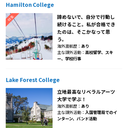
Hamilton College
諦めないで、自分で行動し
続けること。私が合格でき
たのは、そこかなって思
う。
海外渡航歴：
あり
主な課外活動：
高校留学、スキ
ー、学校行事
Lake Forest College
立地最高なリベラルアーツ
大学で学ぶ！
海外渡航歴：
あり
主な課外活動：
入国管理局でのイ
ンターン、バンド活動