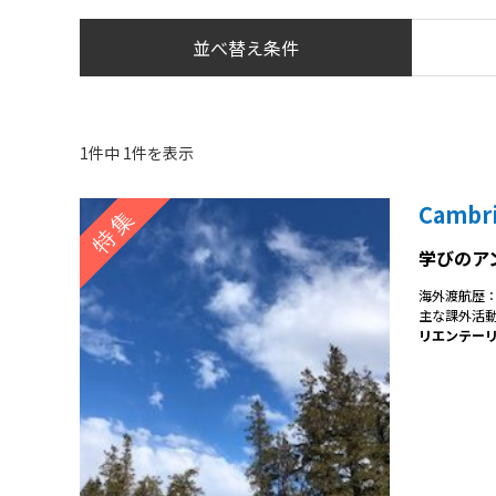
並べ替え条件
1件中 1件を表示
Cambri
学びのア
海外渡航歴
主な課外活
リエンテー